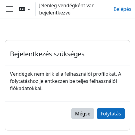
Tovább a fő tartalomhoz
Jelenleg vendégként van
Belépés
bejelentkezve
Oldalpanel
Bejelentkezés szükséges
Vendégek nem érik el a felhasználói profilokat. A
folytatáshoz jelentkezzen be teljes felhasználói
fiókadatokkal.
Mégse
Folytatás