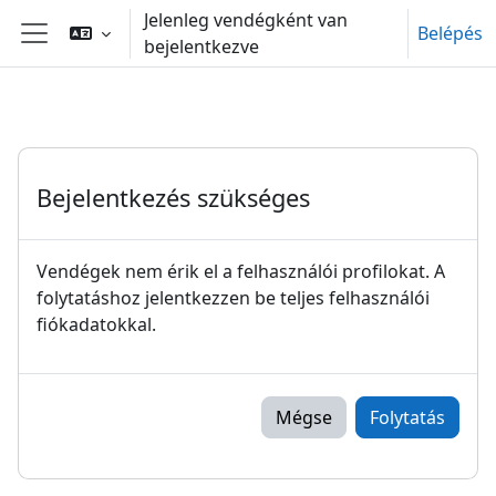
Tovább a fő tartalomhoz
Jelenleg vendégként van
Belépés
bejelentkezve
Oldalpanel
Bejelentkezés szükséges
Vendégek nem érik el a felhasználói profilokat. A
folytatáshoz jelentkezzen be teljes felhasználói
fiókadatokkal.
Mégse
Folytatás