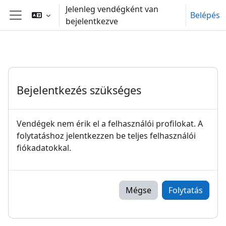
Tovább a fő tartalomhoz
Jelenleg vendégként van
Belépés
bejelentkezve
Oldalpanel
Bejelentkezés szükséges
Vendégek nem érik el a felhasználói profilokat. A
folytatáshoz jelentkezzen be teljes felhasználói
fiókadatokkal.
Mégse
Folytatás