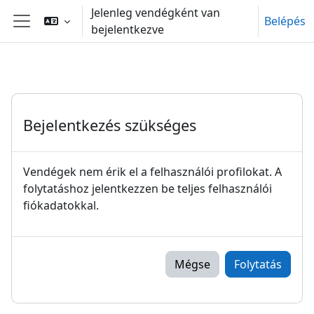
Tovább a fő tartalomhoz
Jelenleg vendégként van
Belépés
bejelentkezve
Oldalpanel
Bejelentkezés szükséges
Vendégek nem érik el a felhasználói profilokat. A
folytatáshoz jelentkezzen be teljes felhasználói
fiókadatokkal.
Mégse
Folytatás