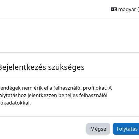
magyar ‎(
Bejelentkezés szükséges
endégek nem érik el a felhasználói profilokat. A
olytatáshoz jelentkezzen be teljes felhasználói
iókadatokkal.
Mégse
Folytatás