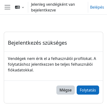
Tovább a fő tartalomhoz
Jelenleg vendégként van
Belépés
bejelentkezve
Oldalpanel
Bejelentkezés szükséges
Vendégek nem érik el a felhasználói profilokat. A
folytatáshoz jelentkezzen be teljes felhasználói
fiókadatokkal.
Mégse
Folytatás