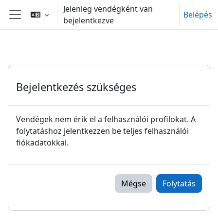
Tovább a fő tartalomhoz
Jelenleg vendégként van
Belépés
bejelentkezve
Oldalpanel
Bejelentkezés szükséges
Vendégek nem érik el a felhasználói profilokat. A
folytatáshoz jelentkezzen be teljes felhasználói
fiókadatokkal.
Mégse
Folytatás