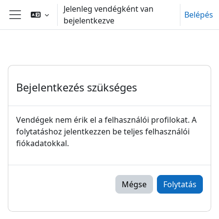
Tovább a fő tartalomhoz
Jelenleg vendégként van
Belépés
bejelentkezve
Oldalpanel
Bejelentkezés szükséges
Vendégek nem érik el a felhasználói profilokat. A
folytatáshoz jelentkezzen be teljes felhasználói
fiókadatokkal.
Mégse
Folytatás